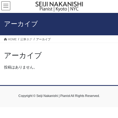
コ
ナ
ン
ビ
テ
ゲ
ン
ー
アーカイブ
ツ
シ
へ
ョ
ス
ン
HOME
記事タグ
アーカイブ
キ
に
ッ
移
プ
動
アーカイブ
投稿はありません。
Copyright © Seiji Nakanishi | Pianist All Rights Reserved.